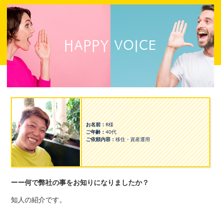
HAPPY VOICE
お名前：
R様
ご年齢：
40代
ご依頼内容：
移住・資産運用
ーー何で弊社の事をお知りになりましたか？
知人の紹介です。