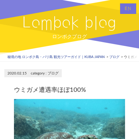
EN
Lombok blog
ロンボクブログ
秘境の地 ロンボク島・バリ島 観光ツアーガイド｜KUBA JAPAN
ブログ
ウミガメ遭
2020.02.15
ブログ
ウミガメ遭遇率ほぼ100%