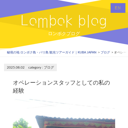
EN
Lombok blog
ロンボクブログ
秘境の地 ロンボク島・バリ島 観光ツアーガイド｜KUBA JAPAN
ブログ
オペレー
2025.08.02
ブログ
オペレーションスタッフとしての私の
経験