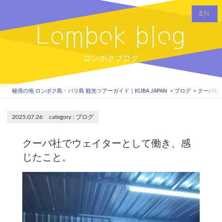
EN
Lombok blog
ロンボクブログ
秘境の地 ロンボク島・バリ島 観光ツアーガイド｜KUBA JAPAN
ブログ
クーバ社
2025.07.26
ブログ
クーバ社でウェイターとして働き、感
じたこと。