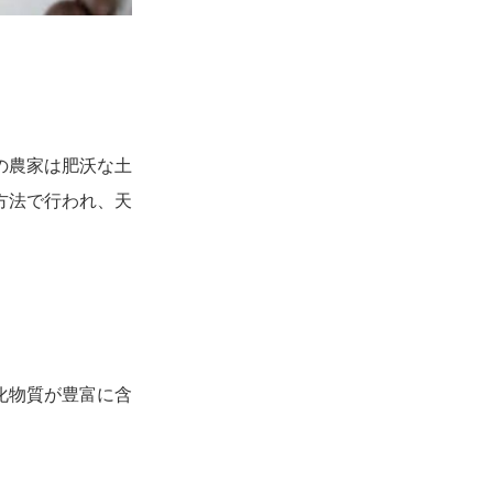
の農家は肥沃な土
方法で行われ、天
化物質が豊富に含