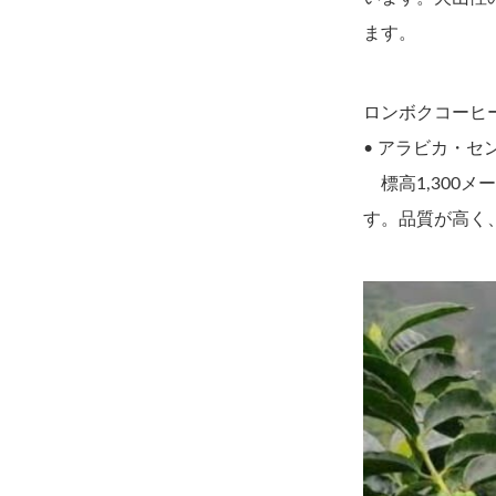
ます。
ロンボクコーヒ
• アラビカ・センバ
標高1,300
す。品質が高く