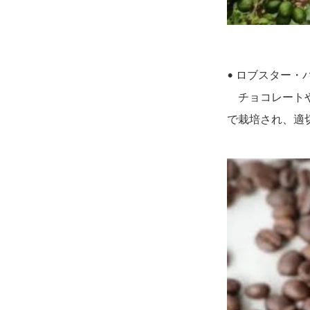
• ロブスター・バト
チョコレートやキ
で栽培され、適