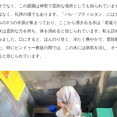
けでなく、この庭園は神聖で霊的な場所としても知られていま
はなく、礼拝の場でもあります。「バレ・プティルタン」には
ルの3つの水源が集まっており、ここから湧き出る水は「若返
水は霊的な力を持ち、体を清めると信じられています。私も訪
みました。口にすると、ほんのり甘く、冷たく爽やかで、普段
た。特にヒンドゥー教徒の間では、この水には病気を治し、オ
ると信じられています。