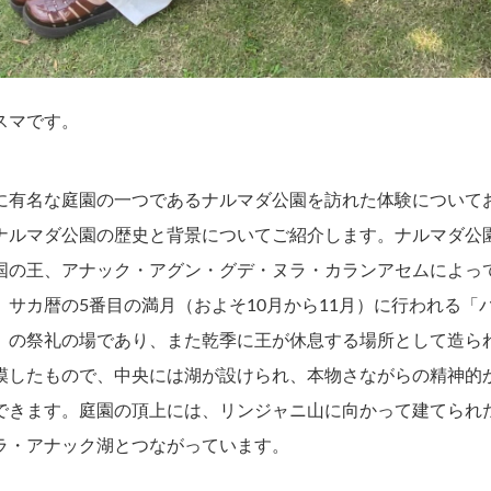
スマです。
に有名な庭園の一つであるナルマダ公園を訪れた体験について
ナルマダ公園の歴史と背景についてご紹介します。ナルマダ公園
国の王、アナック・アグン・グデ・ヌラ・カランアセムによっ
、サカ暦の5番目の満月（およそ10月から11月）に行われる「
」の祭礼の場であり、また乾季に王が休息する場所として造ら
模したもので、中央には湖が設けられ、本物さながらの精神的
できます。庭園の頂上には、リンジャニ山に向かって建てられ
ラ・アナック湖とつながっています。