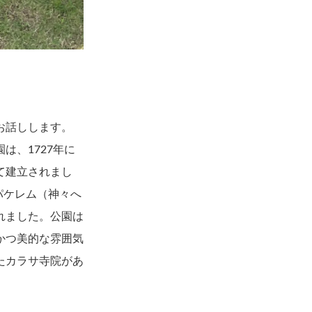
お話しします。
は、1727年に
て建立されまし
パケレム（神々へ
れました。公園は
かつ美的な雰囲気
たカラサ寺院があ