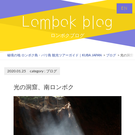
EN
Lombok blog
ロンボクブログ
秘境の地 ロンボク島・バリ島 観光ツアーガイド｜KUBA JAPAN
ブログ
光の洞窟
2020.01.25
ブログ
光の洞窟、南ロンボク