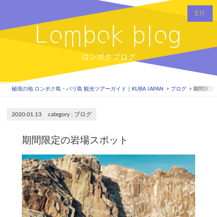
EN
Lombok blog
ロンボクブログ
秘境の地 ロンボク島・バリ島 観光ツアーガイド｜KUBA JAPAN
ブログ
期間限定
2020.01.13
ブログ
期間限定の岩場スポット