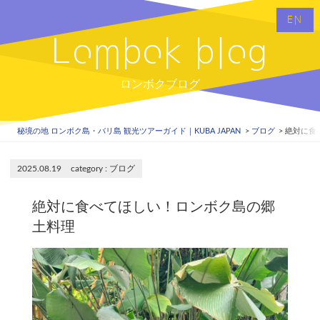
EN
Lombok blog
ロンボクブログ
秘境の地 ロンボク島・バリ島 観光ツアーガイド｜KUBA JAPAN
ブログ
絶対に食
2025.08.19
ブログ
絶対に食べてほしい！ロンボク島の郷
土料理