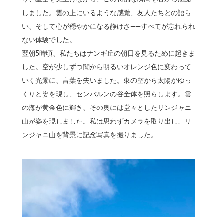
しました。雲の上にいるような感覚、友人たちとの語ら
い、そして心が穏やかになる静けさ――すべてが忘れられ
ない体験でした。
翌朝5時頃、私たちはナンギ丘の朝日を見るために起きま
した。空が少しずつ闇から明るいオレンジ色に変わって
いく光景に、言葉を失いました。東の空から太陽がゆっ
くりと姿を現し、センバルンの谷全体を照らします。雲
の海が黄金色に輝き、その奥には堂々としたリンジャニ
山が姿を現しました。私は思わずカメラを取り出し、リ
ンジャニ山を背景に記念写真を撮りました。