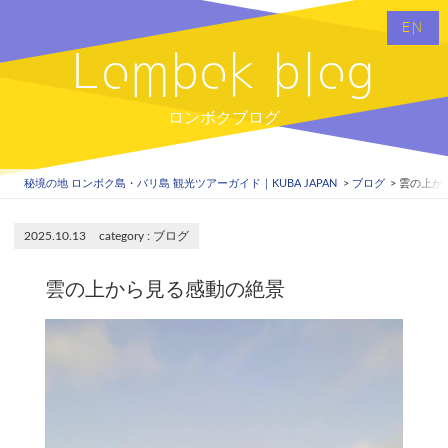
EN
Lombok blog
ロンボクブログ
秘境の地 ロンボク島・バリ島 観光ツアーガイド｜KUBA JAPAN
ブログ
雲の上か
2025.10.13
ブログ
雲の上から見る感動の絶景