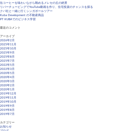
業
缶コーヒーを味わいながら眺めるメレセの丘の絶景
の
リバーチュービングでYouTube動画を作り、住宅投資のチャンスを探る
進
クバ社と一緒に行くシンガポールツアー
捗
Kuba Development の不動産商品
情
PT KUBAでのビジネス学習
報
最近のコメント
アーカイブ
2026年2月
2025年11月
2025年10月
2025年9月
2025年8月
2025年7月
2022年5月
2022年3月
2020年5月
2020年4月
2020年3月
2020年2月
2020年1月
2019年12月
2019年11月
2019年10月
2019年9月
2019年8月
2019年7月
カテゴリー
お知らせ
ブログ