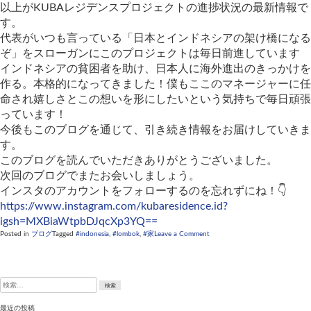
以上がKUBAレジデンスプロジェクトの進捗状況の最新情報で
す。
代表がいつも言っている「日本とインドネシアの架け橋になる
ぞ」をスローガンにこのプロジェクトは毎日前進しています
インドネシアの貧困者を助け、日本人に海外進出のきっかけを
作る。本格的になってきました！僕もここのマネージャーに任
命され嬉しさとこの想いを形にしたいという気持ちで毎日頑張
っています！
今後もこのブログを通じて、引き続き情報をお届けしていきま
す。
このブログを読んでいただきありがとうございました。
次回のブログでまたお会いしましょう。
インスタのアカウントをフォローするのを忘れずにね！👇
https://www.instagram.com/kubaresidence.id?
igsh=MXBiaWtpbDJqcXp3YQ==
on
Posted in
ブログ
Tagged
#indonesia
,
#lombok
,
#家
Leave a Comment
KUBA
社
住
宅
検
開
索:
発
事
最近の投稿