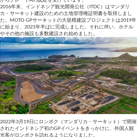
からグレードAの認定を受けています。
2016年末、インドネシア観光開発公社（ITDC）はマンダリ
カ・サーキット建設のための土地管理権証明書を取得しまし
た。MOTO GPサーキットの大規模建設プロジェクトは2019年
に始まり、2021年半ばに完成しました。それに伴い、ホテル
やその他の施設も多数建設され始めました。
2022年3月19日にロンボク（マンダリカ・サーキット）で開催
されたインドネシア初のGPイベントをきっかけに、外国人観
光客がロンボクを訪れるようになりました。