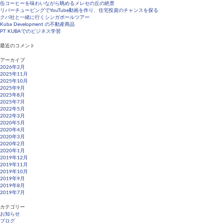
缶コーヒーを味わいながら眺めるメレセの丘の絶景
ベ
リバーチュービングでYouTube動画を作り、住宅投資のチャンスを探る
ン
クバ社と一緒に行くシンガポールツアー
ト
Kuba Development の不動産商品
PT KUBAでのビジネス学習
最近のコメント
アーカイブ
2026年2月
2025年11月
2025年10月
2025年9月
2025年8月
2025年7月
2022年5月
2022年3月
2020年5月
2020年4月
2020年3月
2020年2月
2020年1月
2019年12月
2019年11月
2019年10月
2019年9月
2019年8月
2019年7月
カテゴリー
お知らせ
ブログ