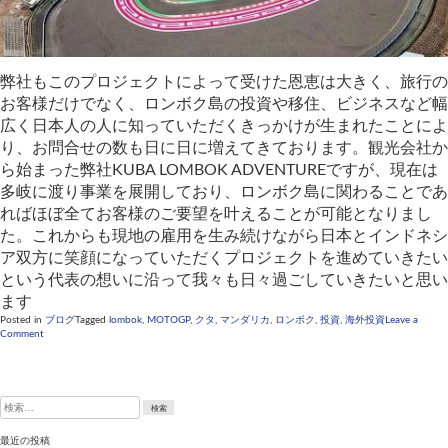
弊社もこのプロジェクトによって受けた恩恵は大きく、旅行の
お客様だけでなく、ロンボク島の投資や移住、ビジネスなど幅
広く日本人の人に知っていただくきっかけが生まれたことによ
り、お問合せの数も日に日に増えてきております。観光会社か
ら始まった弊社KUBA LOMBOK ADVENTUREですが、現在は
多岐に渡り事業を展開しており、ロンボク島に関わることであ
ればほぼ全てお客様のご要望を叶えることが可能となりまし
た。これからも現地の雇用を生み続けながら日本とインドネシ
ア双方に笑顔になっていただくプロジェクトを進めていきたい
という代表の想いに沿って我々も日々過ごしていきたいと思い
ます
Posted in
ブログ
Tagged
lombok
,
MOTOGP
,
クタ
,
マンダリカ
,
ロンボク
,
投資
,
海外投資
Leave a
on
Comment
MOTO
GP
マ
ン
検
ダ
索:
リ
カ
最近の投稿
イ